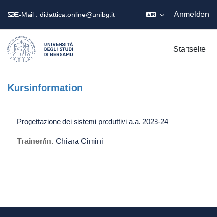
Anmelden
E-Mail :
didattica.online@unibg.it
Zum Hauptinhalt
Startseite
Kursinformation
Progettazione dei sistemi produttivi a.a. 2023-24
Trainer/in:
Chiara Cimini