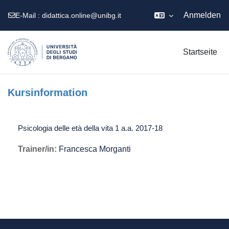
Anmelden
E-Mail :
didattica.online@unibg.it
Zum Hauptinhalt
Startseite
Kursinformation
Psicologia delle età della vita 1 a.a. 2017-18
Trainer/in:
Francesca Morganti