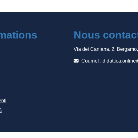
rmations
Nous contac
Via dei Caniana, 2, Bergamo
Courriel :
didattica.online
i
nti
B