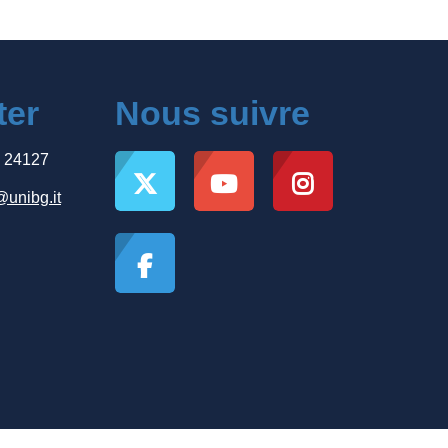
ter
Nous suivre
, 24127
@unibg.it