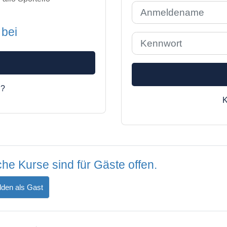
Anmeldename
 bei
Kennwort
n?
K
he Kurse sind für Gäste offen.
den als Gast