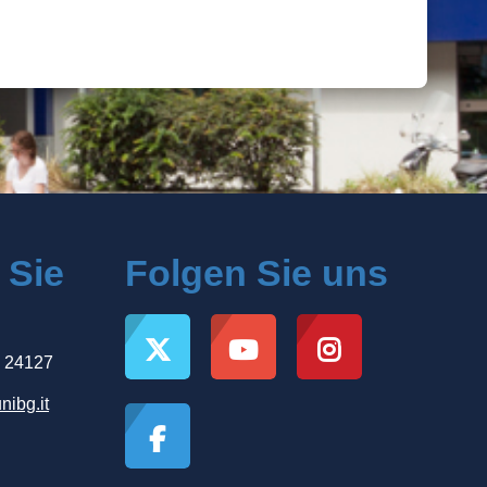
 Sie
Folgen Sie uns
, 24127
nibg.it