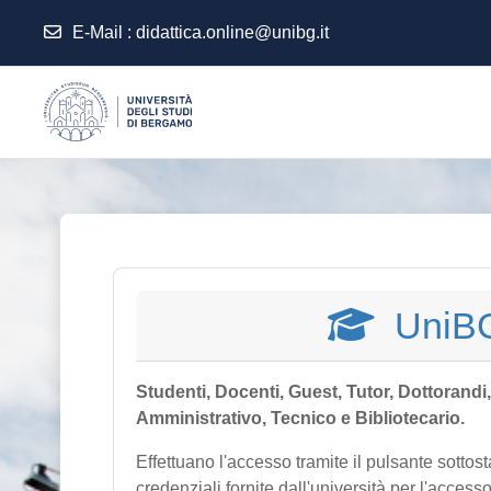
E-Mail :
didattica.online@unibg.it
Zum Hauptinhalt
UniB
Studenti, Docenti, Guest, Tutor, Dottorandi
Amministrativo, Tecnico e Bibliotecario.
Effettuano l'accesso tramite il pulsante sottos
credenziali fornite dall'università per l'accesso