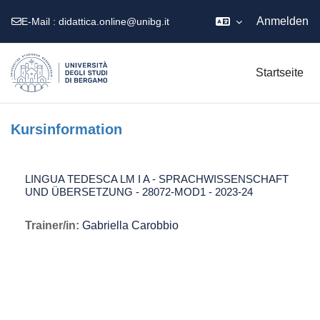
Anmelden
E-Mail :
didattica.online@unibg.it
Zum Hauptinhalt
Startseite
Kursinformation
LINGUA TEDESCA LM I A - SPRACHWISSENSCHAFT
UND ÜBERSETZUNG - 28072-MOD1 - 2023-24
Trainer/in:
Gabriella Carobbio