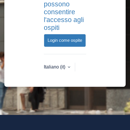
possono
consentire
l'accesso agli
ospiti
Login come ospite
Italiano ‎(it)‎