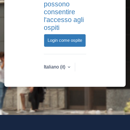
possono
consentire
l'accesso agli
ospiti
Login come ospite
Italiano ‎(it)‎