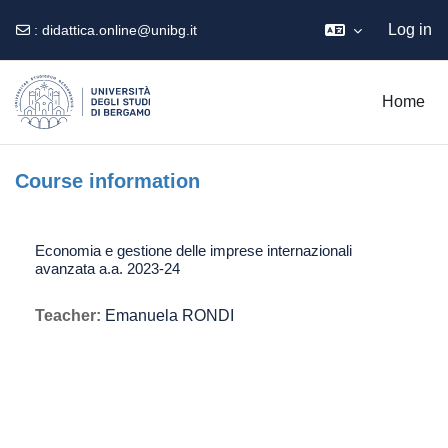
Log in
:
didattica.online@unibg.it
Skip to main content
Home
Course information
Economia e gestione delle imprese internazionali
avanzata a.a. 2023-24
Teacher:
Emanuela RONDI