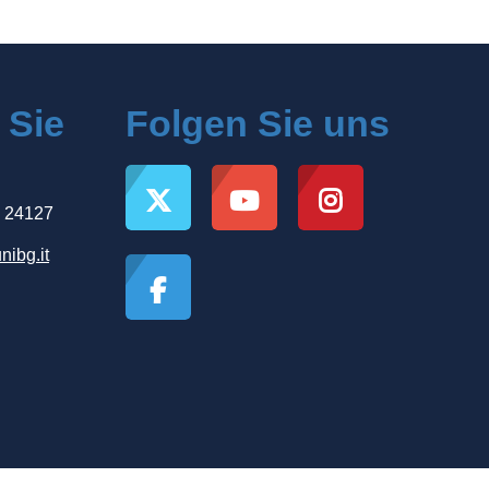
 Sie
Folgen Sie uns
, 24127
nibg.it