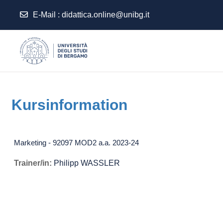
E-Mail :
didattica.online@unibg.it
Zum Hauptinhalt
Kursinformation
Marketing - 92097 MOD2 a.a. 2023-24
Trainer/in:
Philipp WASSLER