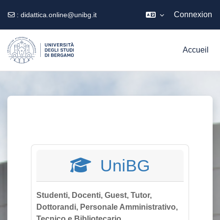
Connexion
:
didattica.online@unibg.it
Passer au contenu principal
Accueil
UniBG
Studenti, Docenti, Guest, Tutor,
Dottorandi, Personale Amministrativo,
Tecnico e Bibliotecario.