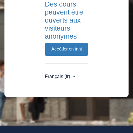
Des cours
peuvent être
ouverts aux
visiteurs
anonymes
Accéder en tant
qu’anonyme
Français ‎(fr)‎