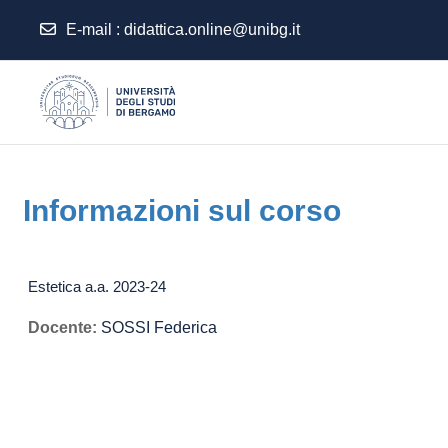
E-mail
:
didattica.online@unibg.it
Vai al contenuto principale
Informazioni sul corso
Estetica a.a. 2023-24
Docente:
SOSSI Federica