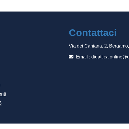
Contattaci
Via dei Caniana, 2, Bergamo
Email :
didattica.online@u
i
nti
B