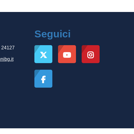
Seguici
, 24127
nibg.it