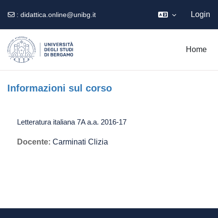
Login
:
didattica.online@unibg.it
Vai al contenuto principale
Home
Informazioni sul corso
Letteratura italiana 7A a.a. 2016-17
Docente:
Carminati Clizia