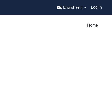
English ‎(en)‎
Log in
Home