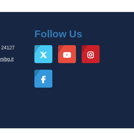
Follow Us
, 24127
nibg.it