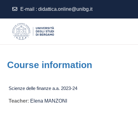
E-mail
:
didattica.online@unibg.it
Skip to main content
Course information
Scienze delle finanze a.a. 2023-24
Teacher:
Elena MANZONI