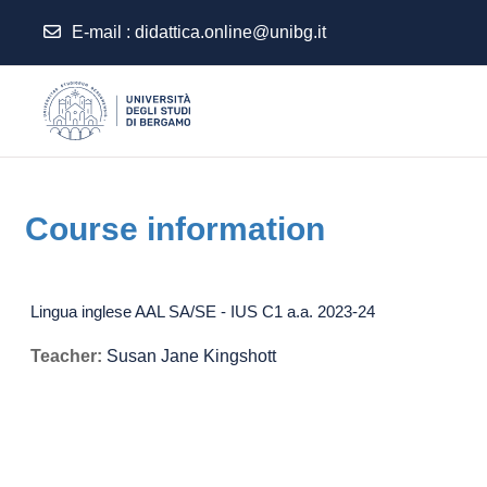
E-mail
:
didattica.online@unibg.it
Skip to main content
Course information
Lingua inglese AAL SA/SE - IUS C1 a.a. 2023-24
Teacher:
Susan Jane Kingshott