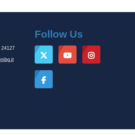
Follow Us
, 24127
nibg.it