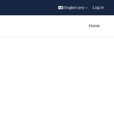
English ‎(en)‎
Log in
Home