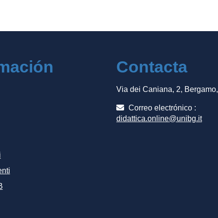
rmación
Contacta
Via dei Caniana, 2, Bergamo
Correo electrónico :
didattica.online@unibg.it
i
nti
B