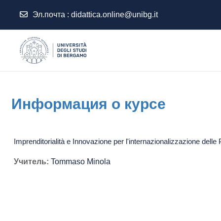
Эл.почта :
didattica.online@unibg.it
Перейти к основному содержанию
Информация о курсе
Imprenditorialità e Innovazione per l'internazionalizzazione de
Учитель:
Tommaso Minola