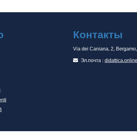
о
Контакты
Via dei Caniana, 2, Bergamo
Эл.почта :
didattica.onlin
i
nti
B