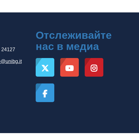
Отслеживайте
нас в медиа
, 24127
e@unibg.it