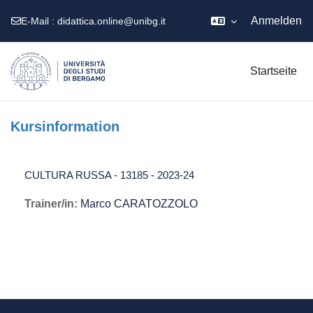
Anmelden
E-Mail :
didattica.online@unibg.it
Zum Hauptinhalt
Startseite
Kursinformation
CULTURA RUSSA - 13185 - 2023-24
Trainer/in:
Marco CARATOZZOLO