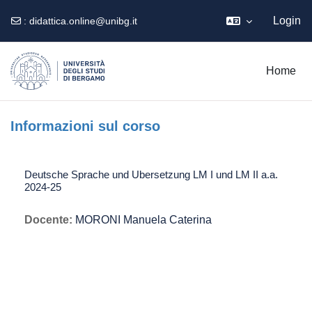
Login
:
didattica.online@unibg.it
Vai al contenuto principale
Home
Informazioni sul corso
Deutsche Sprache und Ubersetzung LM I und LM II a.a.
2024-25
Docente:
MORONI Manuela Caterina