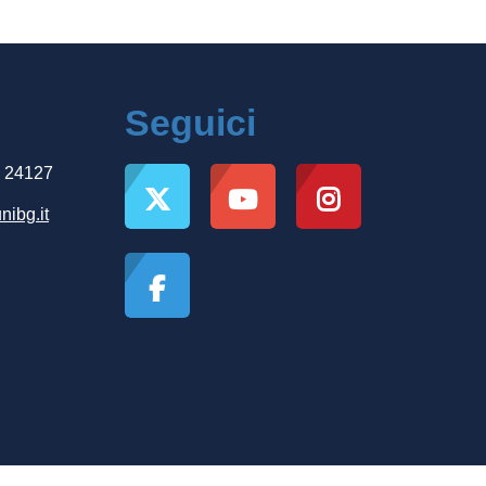
Seguici
, 24127
nibg.it