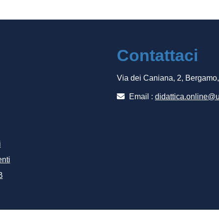
Contattaci
Via dei Caniana, 2, Bergamo
Email :
didattica.online@u
i
nti
B