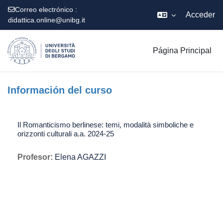
Correo electrónico :
Acceder
didattica.online@unibg.it
Salta al contenido principal
Página Principal
Información del curso
Il Romanticismo berlinese: temi, modalità simboliche e
orizzonti culturali a.a. 2024-25
Profesor:
Elena AGAZZI