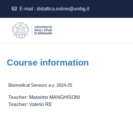
E-mail
:
didattica.online@unibg.it
Skip to main content
Course information
Biomedical Sensors a.y. 2024-25
Teacher:
Massimo MANGHISONI
Teacher:
Valerio RE