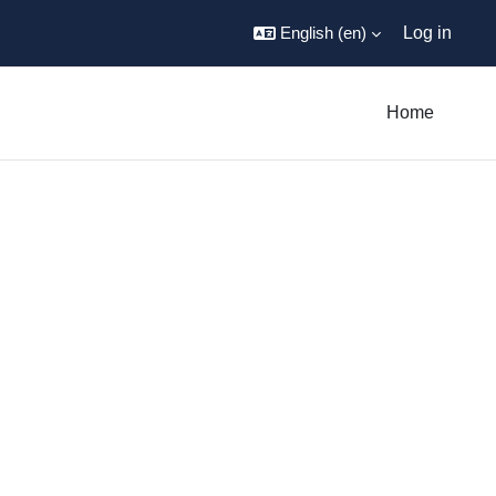
English ‎(en)‎
Log in
Home