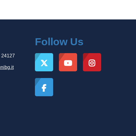
Follow Us
, 24127
nibg.it