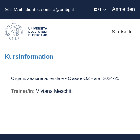
Anmelden
E-Mail :
didattica.online@unibg.it
Zum Hauptinhalt
Startseite
Kursinformation
Organizzazione aziendale - Classe OZ - a.a. 2024-25
Trainer/in:
Viviana Meschitti