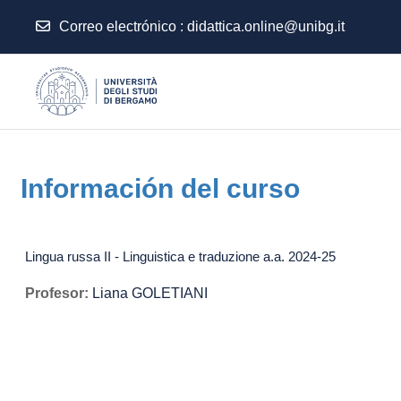
Correo electrónico :
didattica.online@unibg.it
Salta al contenido principal
Información del curso
Lingua russa II - Linguistica e traduzione a.a. 2024-25
Profesor:
Liana GOLETIANI