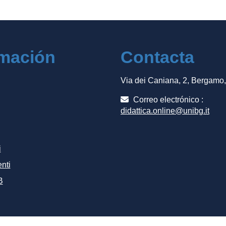
rmación
Contacta
Via dei Caniana, 2, Bergamo
Correo electrónico :
didattica.online@unibg.it
i
nti
B