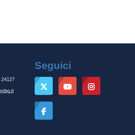
Seguici
, 24127
nibg.it