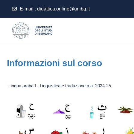
E-mail
:
didattica.online@unibg.it
Vai al contenuto principale
Informazioni sul corso
Lingua araba I - Linguistica e traduzione a.a. 2024-25