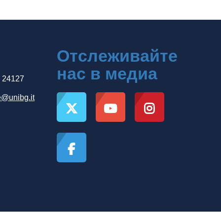
Отслеживайте
нас в медиа
, 24127
e@unibg.it