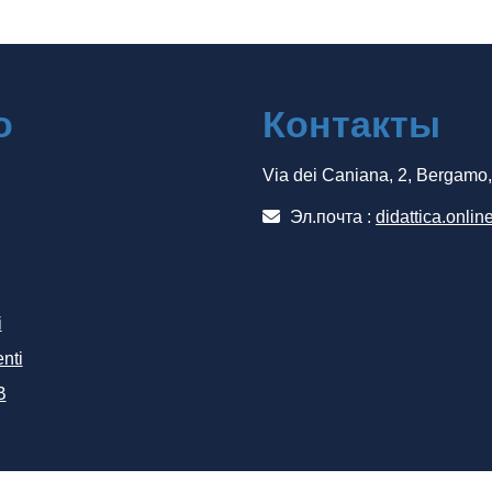
о
Контакты
Via dei Caniana, 2, Bergamo
Эл.почта :
didattica.onlin
i
nti
B