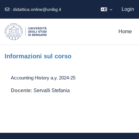
Login
:
didattica.online@unibg.it
Vai al contenuto principale
Home
Informazioni sul corso
Accounting History a.y. 2024-25
Docente:
Servalli Stefania