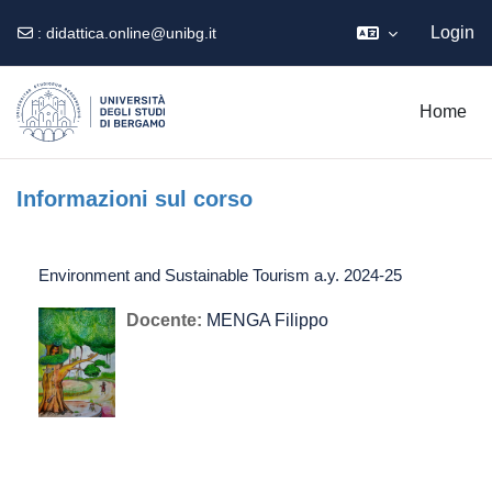
Login
:
didattica.online@unibg.it
Vai al contenuto principale
Home
Informazioni sul corso
Environment and Sustainable Tourism a.y. 2024-25
Docente:
MENGA Filippo