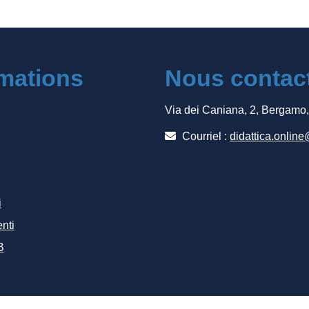
rmations
Nous contac
Via dei Caniana, 2, Bergamo
Courriel :
didattica.online
i
nti
B