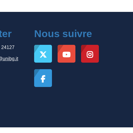
ter
Nous suivre
, 24127
@unibg.it