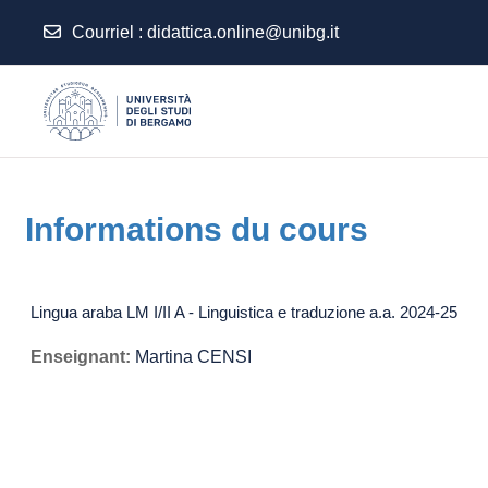
Courriel
:
didattica.online@unibg.it
Passer au contenu principal
Informations du cours
Lingua araba LM I/II A - Linguistica e traduzione a.a. 2024-25
Enseignant:
Martina CENSI