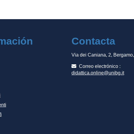
rmación
Contacta
Via dei Caniana, 2, Bergamo
Correo electrónico :
didattica.online@unibg.it
i
nti
B