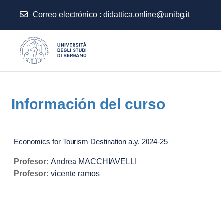
Correo electrónico :
didattica.online@unibg.it
Salta al contenido principal
Información del curso
Economics for Tourism Destination a.y. 2024-25
Profesor:
Andrea MACCHIAVELLI
Profesor:
vicente ramos