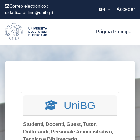
Correo electrónico :
Acceder
didattica.online@unibg.it
Salta al contenido principal
Página Principal
UniBG
Studenti, Docenti, Guest, Tutor,
Dottorandi, Personale Amministrativo,
Tecnico e Bibliotecario.