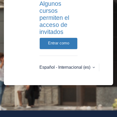
Algunos
cursos
permiten el
acceso de
invitados
Entrar como
persona invitada
Español - Internacional ‎(es)‎