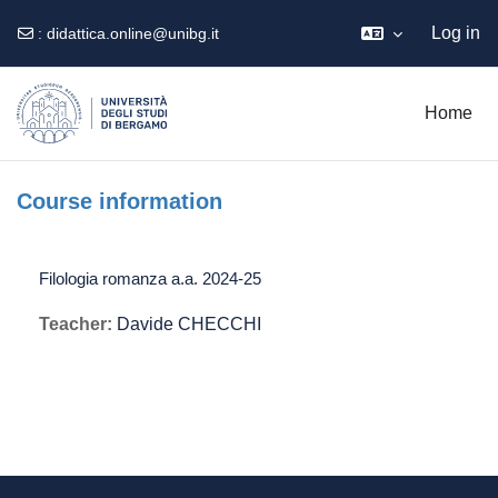
Log in
:
didattica.online@unibg.it
Skip to main content
Home
Course information
Filologia romanza a.a. 2024-25
Teacher:
Davide CHECCHI