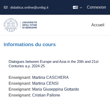
Connexion
:
didattica.online@unibg.it
Passer au contenu principal
Accueil
Informations du cours
Dialogues between Europe and Asia in the 20th and 21st
Centuries a.y. 2024-25
Enseignant:
Martina CASCHERA
Enseignant:
Martina CENSI
Enseignant:
Maria Giuseppina Gottardo
Enseignant:
Cristian Pallone