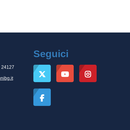
Seguici
, 24127
nibg.it