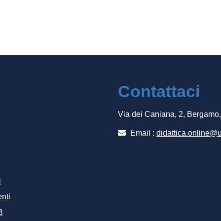
Contattaci
Via dei Caniana, 2, Bergamo
Email :
didattica.online@u
i
nti
B