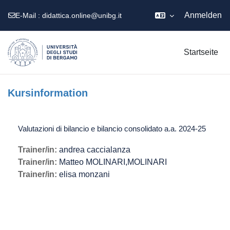
Anmelden
E-Mail :
didattica.online@unibg.it
Zum Hauptinhalt
Startseite
Kursinformation
Valutazioni di bilancio e bilancio consolidato a.a. 2024-25
Trainer/in:
andrea caccialanza
Trainer/in:
Matteo MOLINARI,MOLINARI
Trainer/in:
elisa monzani