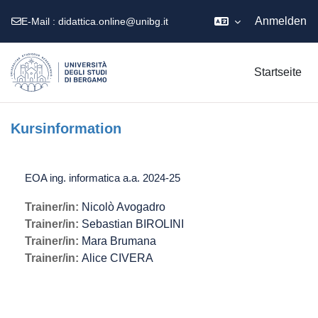
Anmelden
E-Mail :
didattica.online@unibg.it
Zum Hauptinhalt
Startseite
Kursinformation
EOA ing. informatica a.a. 2024-25
Trainer/in:
Nicolò Avogadro
Trainer/in:
Sebastian BIROLINI
Trainer/in:
Mara Brumana
Trainer/in:
Alice CIVERA