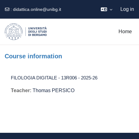
Log in
:
didattica.online@unibg.it
Skip to main content
Home
Course information
FILOLOGIA DIGITALE - 13R006 - 2025-26
Teacher:
Thomas PERSICO