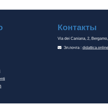
о
Контакты
Via dei Caniana, 2, Bergamo
Эл.почта :
didattica.onlin
i
nti
B