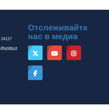
Отслеживайте
нас в медиа
, 24127
e@unibg.it