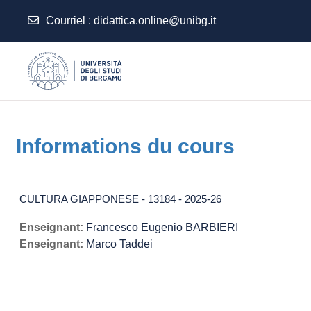
Courriel
:
didattica.online@unibg.it
Passer au contenu principal
Informations du cours
CULTURA GIAPPONESE - 13184 - 2025-26
Enseignant:
Francesco Eugenio BARBIERI
Enseignant:
Marco Taddei