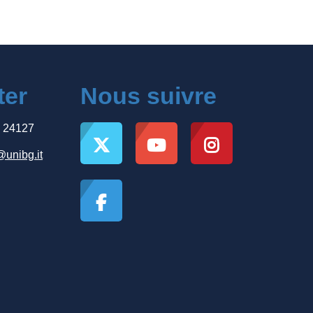
ter
Nous suivre
, 24127
@unibg.it