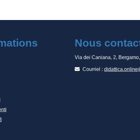
rmations
Nous contac
Via dei Caniana, 2, Bergamo
Courriel :
didattica.online
i
nti
B