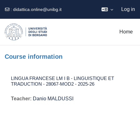
Log in
:
didattica.online@unibg.it
Skip to main content
Home
Course information
LINGUA FRANCESE LM I B - LINGUISTIQUE ET
TRADUCTION - 28067-MOD2 - 2025-26
Teacher:
Danio MALDUSSI