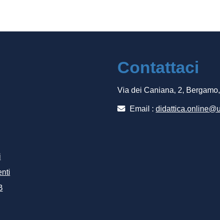
Contattaci
Via dei Caniana, 2, Bergamo
Email :
didattica.online@u
i
nti
B