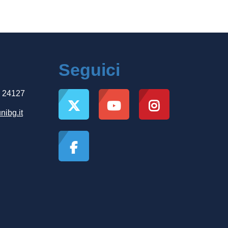
Seguici
, 24127
nibg.it