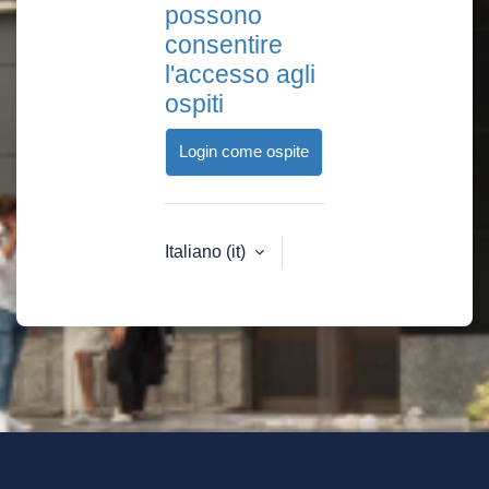
possono
consentire
l'accesso agli
ospiti
Login come ospite
Italiano ‎(it)‎