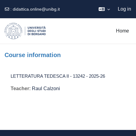
Log in
:
didattica.online@unibg.it
Skip to main content
Home
Course information
LETTERATURA TEDESCA II - 13242 - 2025-26
Teacher:
Raul Calzoni