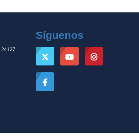
Síguenos
, 24127