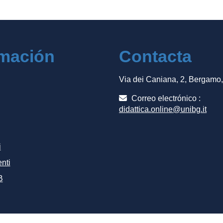
rmación
Contacta
Via dei Caniana, 2, Bergamo
Correo electrónico :
didattica.online@unibg.it
i
nti
B