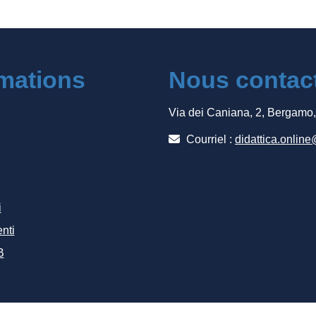
rmations
Nous contac
Via dei Caniana, 2, Bergamo
Courriel :
didattica.online
i
nti
B