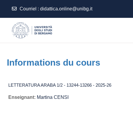
Courriel
:
didattica.online@unibg.it
Passer au contenu principal
Informations du cours
LETTERATURA ARABA 1/2 - 13244-13266 - 2025-26
Enseignant:
Martina CENSI