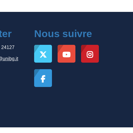
ter
Nous suivre
, 24127
@unibg.it