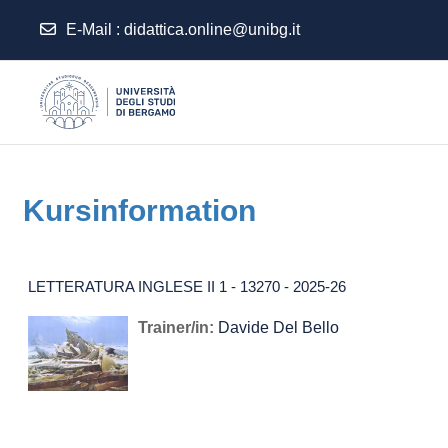
E-Mail :
didattica.online@unibg.it
Zum Hauptinhalt
Kursinformation
LETTERATURA INGLESE II 1 - 13270 - 2025-26
Trainer/in:
Davide Del Bello