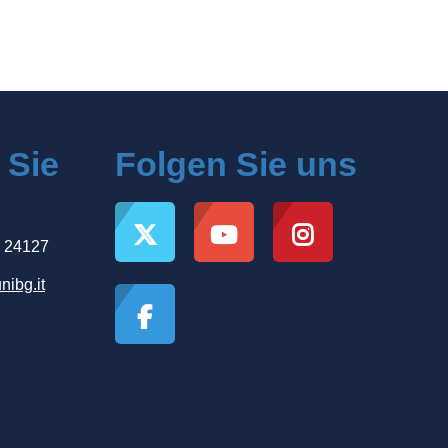
 Sie
Folgen Sie uns
, 24127
nibg.it