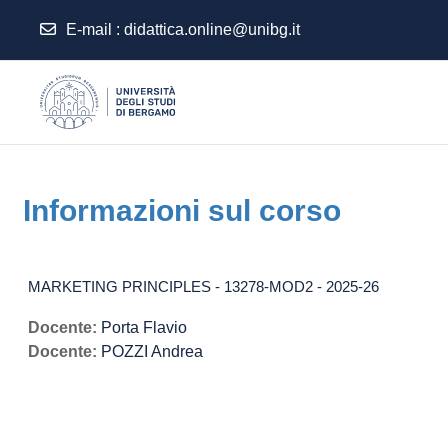
E-mail
:
didattica.online@unibg.it
Vai al contenuto principale
Informazioni sul corso
MARKETING PRINCIPLES - 13278-MOD2 - 2025-26
Docente:
Porta Flavio
Docente:
POZZI Andrea