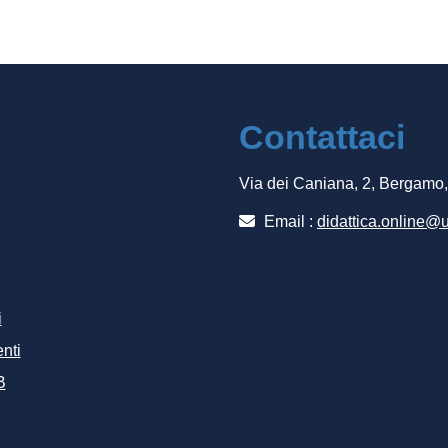
Contattaci
Via dei Caniana, 2, Bergamo
Email :
didattica.online@u
i
nti
B