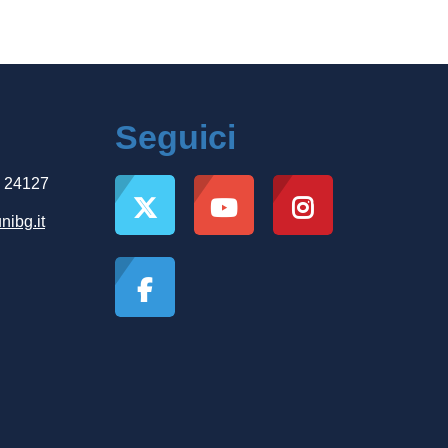
Seguici
, 24127
nibg.it