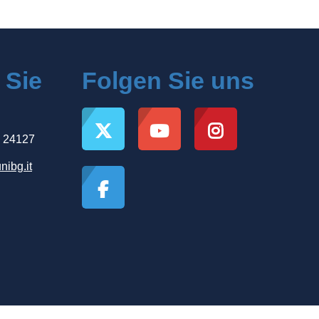
 Sie
Folgen Sie uns
, 24127
nibg.it