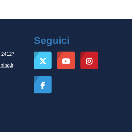
Seguici
, 24127
nibg.it