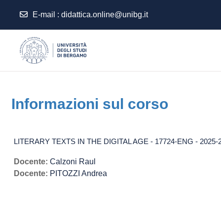
E-mail
:
didattica.online@unibg.it
Vai al contenuto principale
Informazioni sul corso
LITERARY TEXTS IN THE DIGITAL AGE - 17724-ENG - 2025-
Docente:
Calzoni Raul
Docente:
PITOZZI Andrea