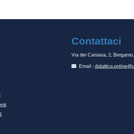
Contattaci
Via dei Caniana, 2, Bergamo
Email :
didattica.online@u
i
nti
B