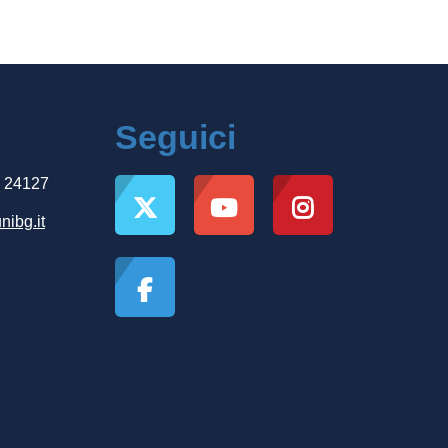
Seguici
, 24127
nibg.it