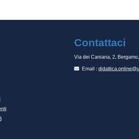
Contattaci
Via dei Caniana, 2, Bergamo
Email :
didattica.online@u
i
nti
B