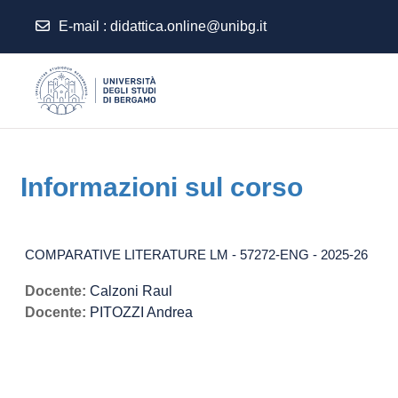
E-mail
:
didattica.online@unibg.it
Vai al contenuto principale
Informazioni sul corso
COMPARATIVE LITERATURE LM - 57272-ENG - 2025-26
Docente:
Calzoni Raul
Docente:
PITOZZI Andrea