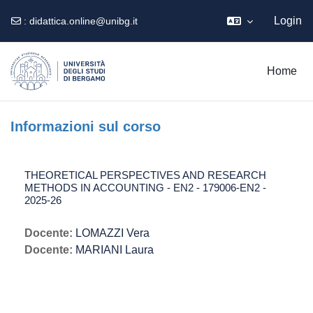
Login
:
didattica.online@unibg.it
Vai al contenuto principale
Home
Informazioni sul corso
THEORETICAL PERSPECTIVES AND RESEARCH
METHODS IN ACCOUNTING - EN2 - 179006-EN2 -
2025-26
Docente:
LOMAZZI Vera
Docente:
MARIANI Laura